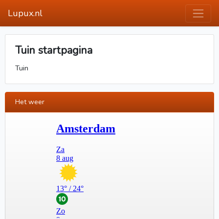
Lupux.nl
Tuin startpagina
Tuin
Het weer